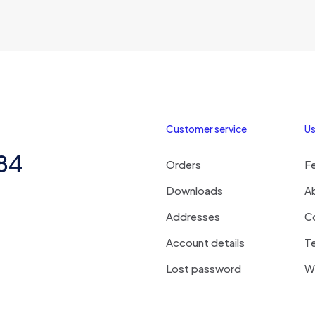
Customer service
Us
284
Orders
F
Downloads
A
Addresses
C
Account details
Te
Lost password
Wi