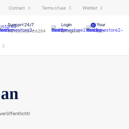
Contact
Terms of use
Wishlist
Support 24/7
Login
Your
0
+61 (0) 3 8376 6284
or register
cart
 an
eröffentlicht!