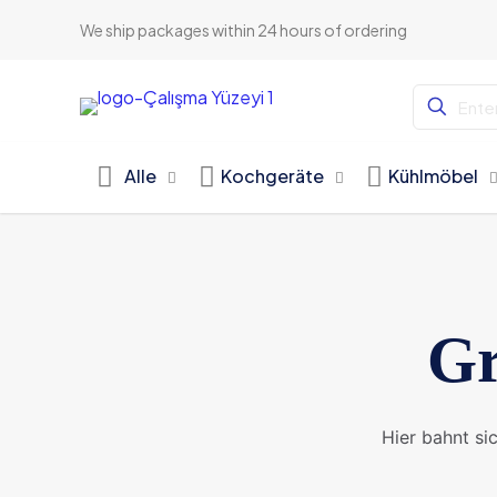
We ship packages within 24 hours of ordering
Alle
Kochgeräte
Kühlmöbel
Gr
Hier bahnt si