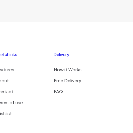
eful links
Delivery
eatures
How it Works
bout
Free Delivery
ontact
FAQ
rms of use
shlist