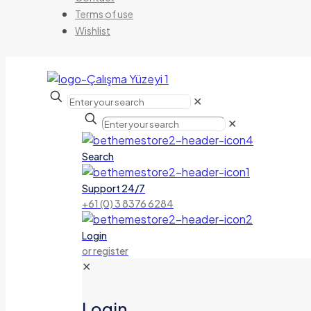
Terms of use
Wishlist
✕
✕
Search
Support 24/7
+61 (0) 3 8376 6284
Login
or register
✕
Login