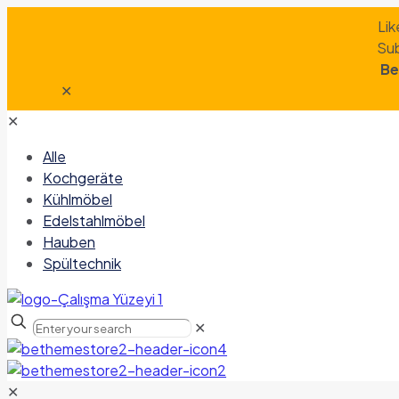
Lik
Sub
Be
✕
✕
Alle
Kochgeräte
Kühlmöbel
Edelstahlmöbel
Hauben
Spültechnik
✕
✕