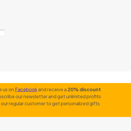
e us on
Facebook
and receive a
20% discount
scribe our newsletter and get unlimited profits
our regular customer to get personalized gifts