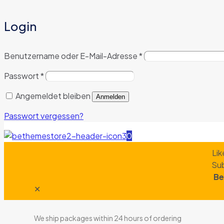
Login
Benutzername oder E-Mail-Adresse
*
Passwort
*
Angemeldet bleiben
Anmelden
Passwort vergessen?
0
Lik
Sub
Be
✕
We ship packages within 24 hours of ordering