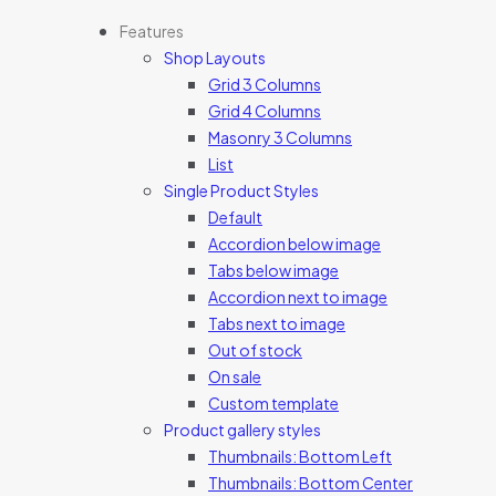
Features
Shop Layouts
Grid 3 Columns
Grid 4 Columns
Masonry 3 Columns
List
Single Product Styles
Default
Accordion below image
Tabs below image
Accordion next to image
Tabs next to image
Out of stock
On sale
Custom template
Product gallery styles
Thumbnails: Bottom Left
Thumbnails: Bottom Center