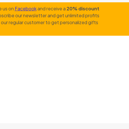
e us on
Facebook
and receive a
20% discount
scribe our newsletter and get unlimited profits
our regular customer to get personalized gifts