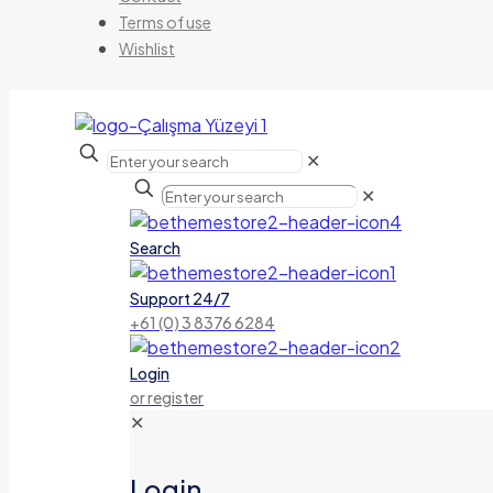
Terms of use
Wishlist
✕
✕
Search
Support 24/7
+61 (0) 3 8376 6284
Login
or register
✕
Login