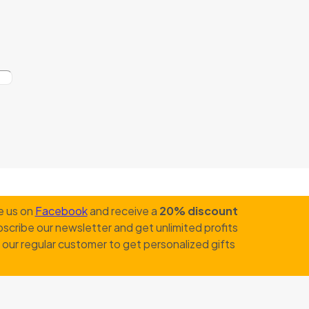
e us on
Facebook
and receive a
20% discount
scribe our newsletter and get unlimited profits
our regular customer to get personalized gifts