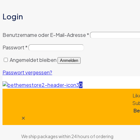
Login
Benutzername oder E-Mail-Adresse
*
Passwort
*
Angemeldet bleiben
Anmelden
Passwort vergessen?
0
Lik
Sub
Be
✕
We ship packages within 24 hours of ordering