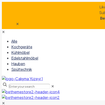
Lik
Sub
Be
✕
✕
Alle
Kochgeräte
Kühlmöbel
Edelstahlmöbel
Hauben
Spültechnik
✕
✕