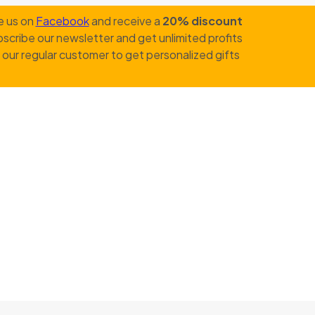
e us on
Facebook
and receive a
20% discount
scribe our newsletter and get unlimited profits
our regular customer to get personalized gifts