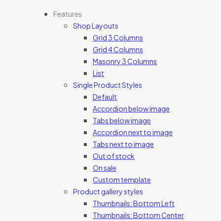
Features
Shop Layouts
Grid 3 Columns
Grid 4 Columns
Masonry 3 Columns
List
Single Product Styles
Default
Accordion below image
Tabs below image
Accordion next to image
Tabs next to image
Out of stock
On sale
Custom template
Product gallery styles
Thumbnails: Bottom Left
Thumbnails: Bottom Center