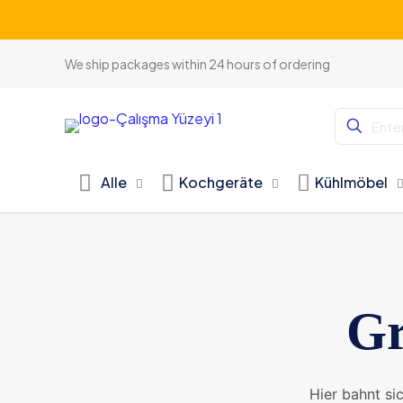
We ship packages within 24 hours of ordering
Alle
Kochgeräte
Kühlmöbel
Gr
Hier bahnt si