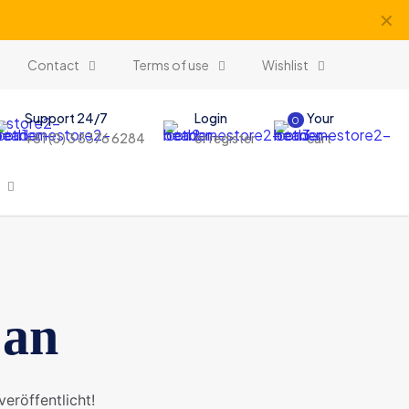
✕
Contact
Terms of use
Wishlist
Support 24/7
Login
Your
0
+61 (0) 3 8376 6284
or register
cart
 an
eröffentlicht!