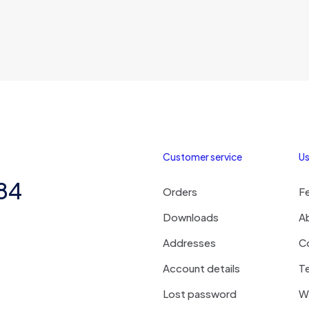
Customer service
Us
284
Orders
F
Downloads
A
Addresses
C
Account details
Te
Lost password
Wi