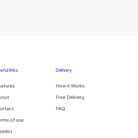
eful links
Delivery
eatures
How it Works
bout
Free Delivery
ontact
FAQ
rms of use
shlist