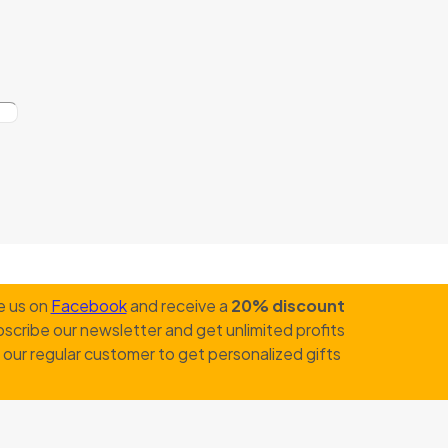
e us on
Facebook
and receive a
20% discount
scribe our newsletter and get unlimited profits
our regular customer to get personalized gifts