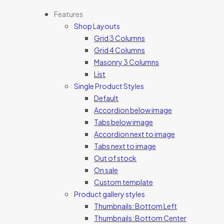
Features
Shop Layouts
Grid 3 Columns
Grid 4 Columns
Masonry 3 Columns
List
Single Product Styles
Default
Accordion below image
Tabs below image
Accordion next to image
Tabs next to image
Out of stock
On sale
Custom template
Product gallery styles
Thumbnails: Bottom Left
Thumbnails: Bottom Center