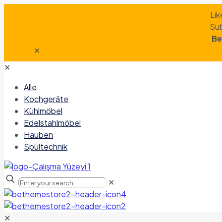
Lik
Sub
Be
✕
✕
Alle
Kochgeräte
Kühlmöbel
Edelstahlmöbel
Hauben
Spültechnik
✕
✕