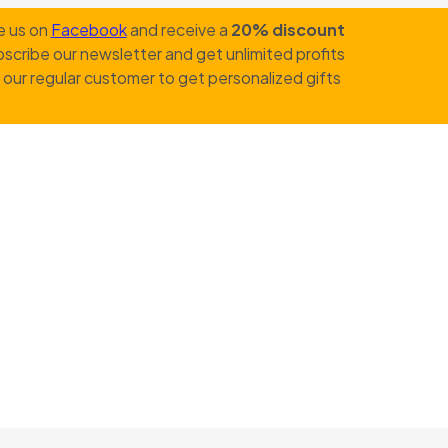
e us on
Facebook
and receive a
20% discount
scribe our newsletter and get unlimited profits
our regular customer to get personalized gifts