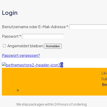
Login
Benutzername oder E-Mail-Adresse
*
Passwort
*
Angemeldet bleiben
Anmelden
Passwort vergessen?
0
Lik
Sub
Be
✕
We ship packages within 24 hours of ordering