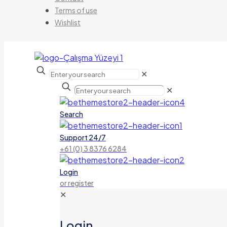
Terms of use
Wishlist
✕
✕
Search
Support 24/7
+61 (0) 3 8376 6284
Login
or register
✕
Login