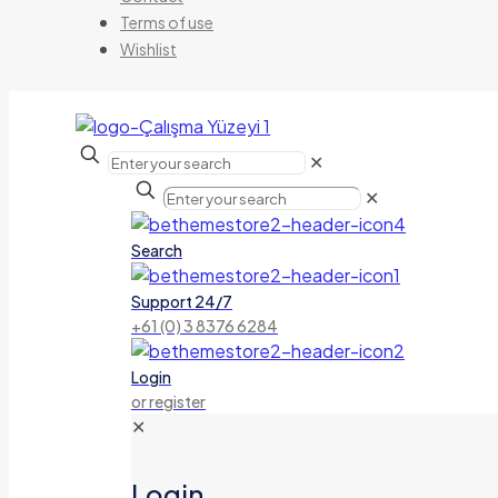
Terms of use
Wishlist
✕
✕
Search
Support 24/7
+61 (0) 3 8376 6284
Login
or register
✕
Login