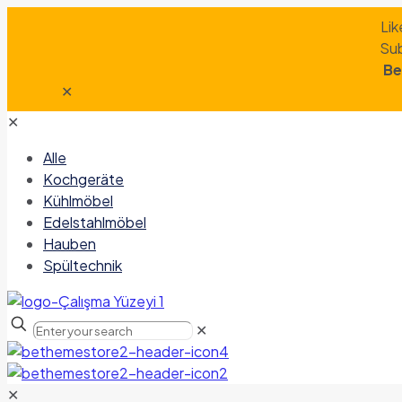
Lik
Sub
Be
✕
✕
Alle
Kochgeräte
Kühlmöbel
Edelstahlmöbel
Hauben
Spültechnik
✕
✕