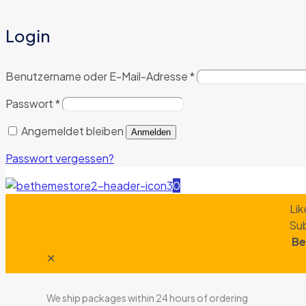
Login
Benutzername oder E-Mail-Adresse
*
Passwort
*
Angemeldet bleiben
Anmelden
Passwort vergessen?
0
Lik
Sub
Be
✕
We ship packages within 24 hours of ordering