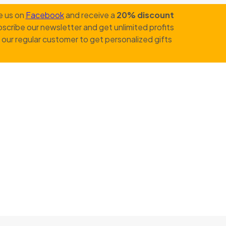
e us on
Facebook
and receive a
20% discount
scribe our newsletter and get unlimited profits
our regular customer to get personalized gifts