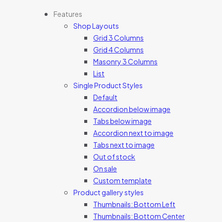
Features
Shop Layouts
Grid 3 Columns
Grid 4 Columns
Masonry 3 Columns
List
Single Product Styles
Default
Accordion below image
Tabs below image
Accordion next to image
Tabs next to image
Out of stock
On sale
Custom template
Product gallery styles
Thumbnails: Bottom Left
Thumbnails: Bottom Center