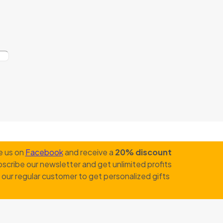
e us on
Facebook
and receive a
20% discount
scribe our newsletter and get unlimited profits
our regular customer to get personalized gifts