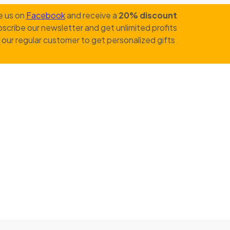
e us on
Facebook
and receive a
20% discount
scribe our newsletter and get unlimited profits
our regular customer to get personalized gifts