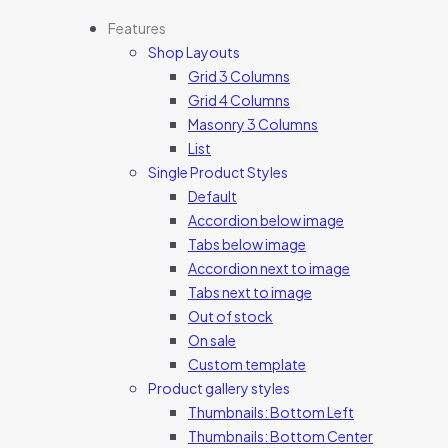
Features
Shop Layouts
Grid 3 Columns
Grid 4 Columns
Masonry 3 Columns
List
Single Product Styles
Default
Accordion below image
Tabs below image
Accordion next to image
Tabs next to image
Out of stock
On sale
Custom template
Product gallery styles
Thumbnails: Bottom Left
Thumbnails: Bottom Center