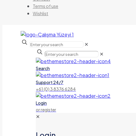
Terms of use
Wishlist
✕
✕
Search
Support 24/7
+61 (0) 3 8376 6284
Login
or register
✕
Login