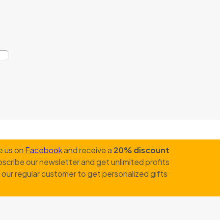
e us on
Facebook
and receive a
20% discount
scribe our newsletter and get unlimited profits
our regular customer to get personalized gifts