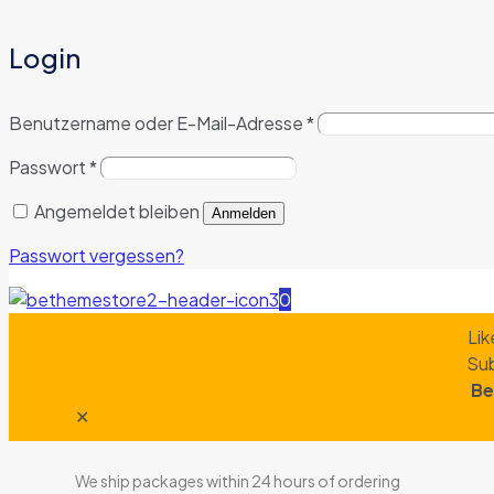
Login
Benutzername oder E-Mail-Adresse
*
Passwort
*
Angemeldet bleiben
Anmelden
Passwort vergessen?
0
Lik
Sub
Be
✕
We ship packages within 24 hours of ordering