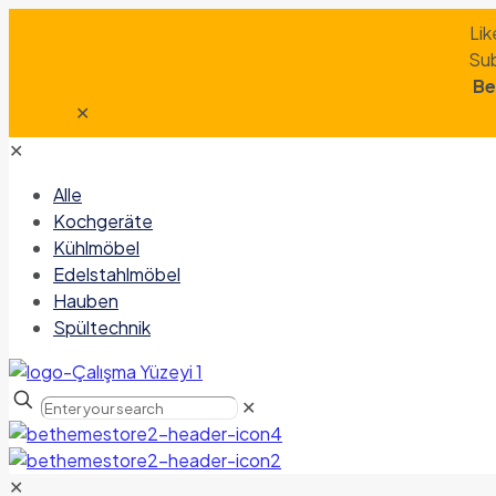
Lik
Sub
Be
✕
✕
Alle
Kochgeräte
Kühlmöbel
Edelstahlmöbel
Hauben
Spültechnik
✕
✕