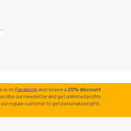
e us on
Facebook
and receive a
20% discount
scribe our newsletter and get unlimited profits
our regular customer to get personalized gifts