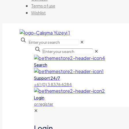
Terms of use
Wishlist
✕
✕
Search
Support 24/7
+61 (0) 3 8376 6284
Login
or register
✕
Login