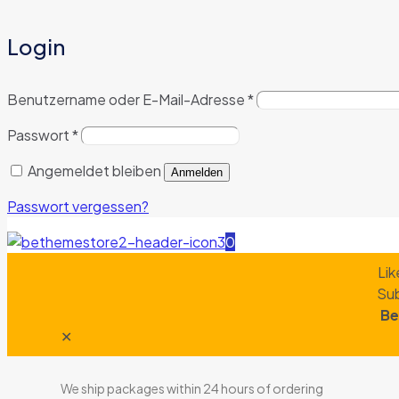
Login
Benutzername oder E-Mail-Adresse
*
Passwort
*
Angemeldet bleiben
Anmelden
Passwort vergessen?
0
Lik
Sub
Be
✕
We ship packages within 24 hours of ordering