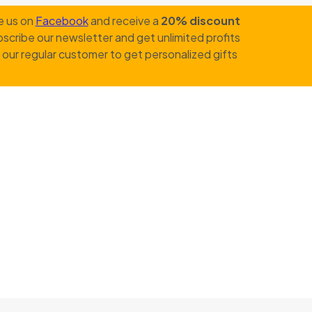
e us on
Facebook
and receive a
20% discount
scribe our newsletter and get unlimited profits
our regular customer to get personalized gifts