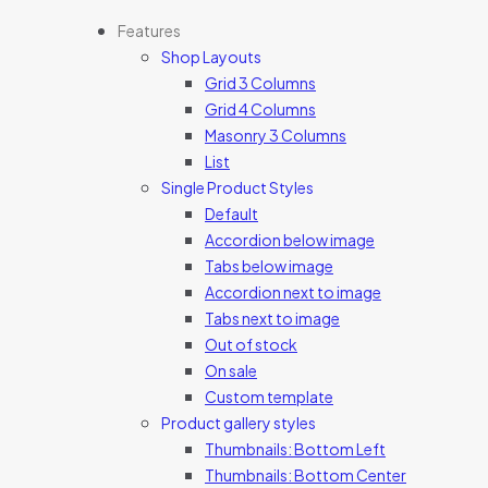
Features
Shop Layouts
Grid 3 Columns
Grid 4 Columns
Masonry 3 Columns
List
Single Product Styles
Default
Accordion below image
Tabs below image
Accordion next to image
Tabs next to image
Out of stock
On sale
Custom template
Product gallery styles
Thumbnails: Bottom Left
Thumbnails: Bottom Center