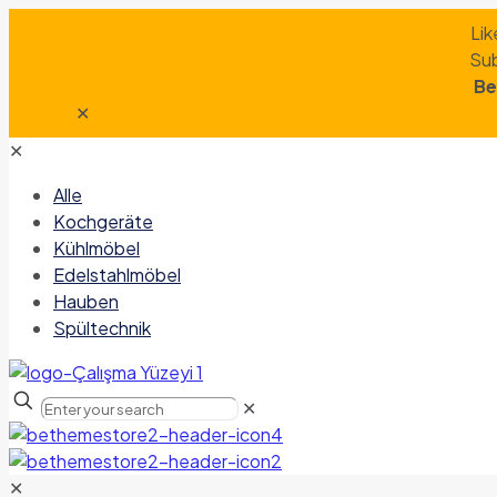
Lik
Sub
Be
✕
✕
Alle
Kochgeräte
Kühlmöbel
Edelstahlmöbel
Hauben
Spültechnik
✕
✕