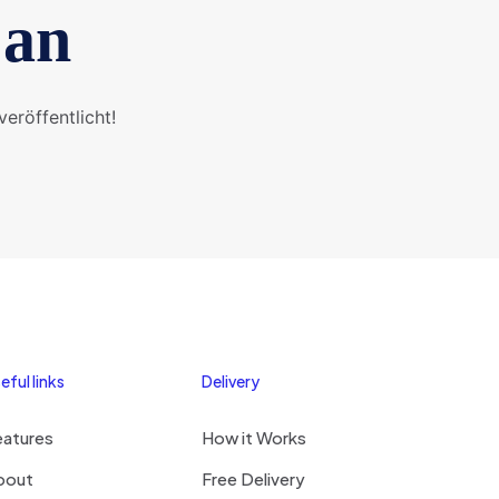
 an
eröffentlicht!
eful links
Delivery
eatures
How it Works
bout
Free Delivery