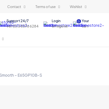
Contact
Terms of use
Wishlist
Support 24/7
Login
Your
0
+61 (0) 3 8376 6284
or register
cart
e – Smooth – E65GP10B-S