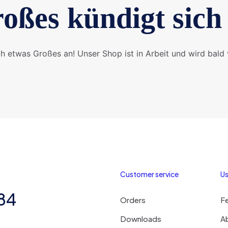
oßes kündigt sich
ch etwas Großes an! Unser Shop ist in Arbeit und wird bald v
Customer service
Us
284
Orders
F
Downloads
A