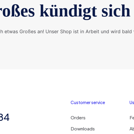
oßes kündigt sich
ch etwas Großes an! Unser Shop ist in Arbeit und wird bald v
Customer service
Us
284
Orders
F
Downloads
A