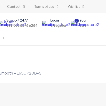
Contact
Terms of use
Wishlist
Support 24/7
Login
Your
0
+61 (0) 3 8376 6284
or register
cart
le – Smooth – E65GP20B-S