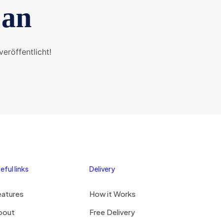
 an
eröffentlicht!
eful links
Delivery
eatures
How it Works
bout
Free Delivery