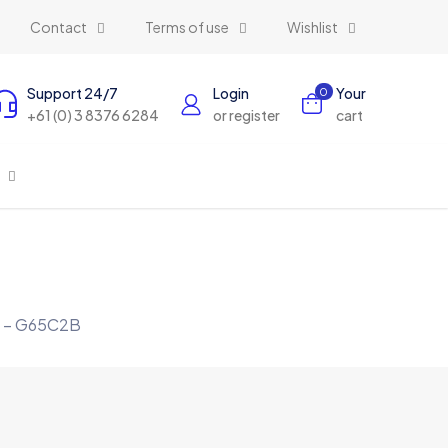
Contact
Terms of use
Wishlist
Support 24/7
Login
Your
0
+61 (0) 3 8376 6284
or register
cart
e – G65C2B