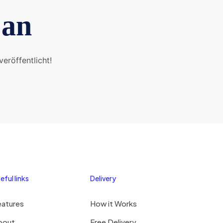
 an
eröffentlicht!
eful links
Delivery
eatures
How it Works
bout
Free Delivery