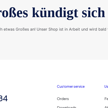
oßes kündigt sich
ch etwas Großes an! Unser Shop ist in Arbeit und wird bald v
Customer service
Us
284
Orders
F
Downloads
A