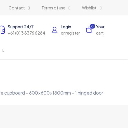
Contact
Terms of use
Wishlist
Support 24/7
Login
Your
0
+61 (0) 3 8376 6284
or register
cart
ware cupboard – 600x600x1800mm – 1 hinged door