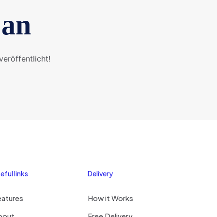
 an
eröffentlicht!
eful links
Delivery
eatures
How it Works
bout
Free Delivery