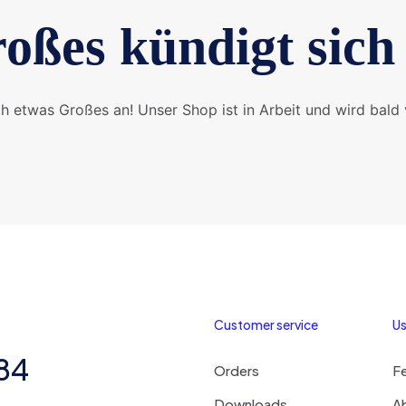
oßes kündigt sich
ch etwas Großes an! Unser Shop ist in Arbeit und wird bald v
Customer service
Us
284
Orders
F
Downloads
A