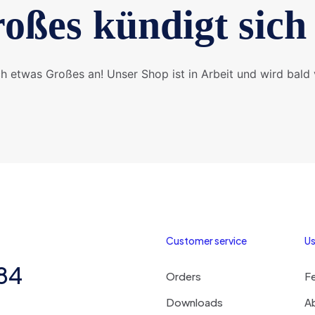
oßes kündigt sich
ch etwas Großes an! Unser Shop ist in Arbeit und wird bald v
Customer service
Us
284
Orders
F
Downloads
A