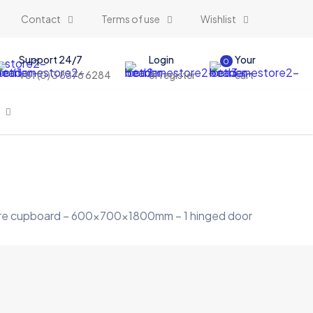
Contact
Terms of use
Wishlist
Support 24/7
Login
Your
0
+61 (0) 3 8376 6284
or register
cart
ware cupboard – 600x700x1800mm – 1 hinged door