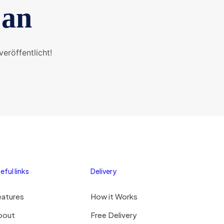
 an
eröffentlicht!
eful links
Delivery
eatures
How it Works
bout
Free Delivery