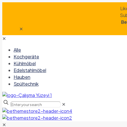
Lik
Sub
Be
✕
✕
Alle
Kochgeräte
Kühlmöbel
Edelstahlmöbel
Hauben
Spültechnik
✕
✕