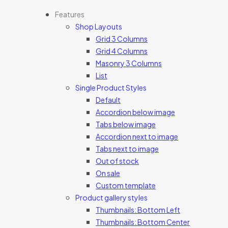
Features
Shop Layouts
Grid 3 Columns
Grid 4 Columns
Masonry 3 Columns
List
Single Product Styles
Default
Accordion below image
Tabs below image
Accordion next to image
Tabs next to image
Out of stock
On sale
Custom template
Product gallery styles
Thumbnails: Bottom Left
Thumbnails: Bottom Center