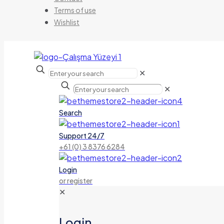
Terms of use
Wishlist
✕
✕
Search
Support 24/7
+61 (0) 3 8376 6284
Login
or register
✕
Login