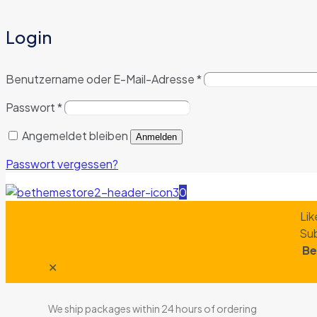
Login
Benutzername oder E-Mail-Adresse
*
Passwort
*
Angemeldet bleiben
Anmelden
Passwort vergessen?
0
Lik
Sub
Be
✕
We ship packages within 24 hours of ordering