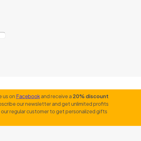
e us on
Facebook
and receive a
20% discount
scribe our newsletter and get unlimited profits
our regular customer to get personalized gifts