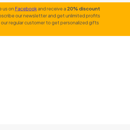
e us on
Facebook
and receive a
20% discount
scribe our newsletter and get unlimited profits
our regular customer to get personalized gifts