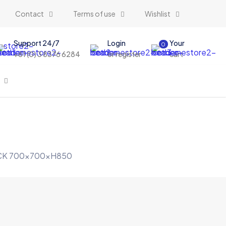
Contact
Terms of use
Wishlist
Support 24/7
Login
Your
0
+61 (0) 3 8376 6284
or register
cart
OCK 700x700xH850