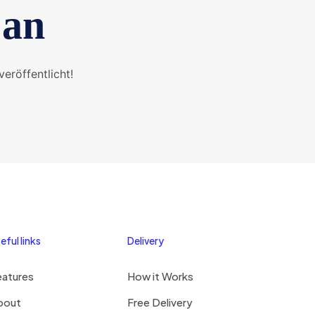
 an
eröffentlicht!
eful links
Delivery
eatures
How it Works
bout
Free Delivery