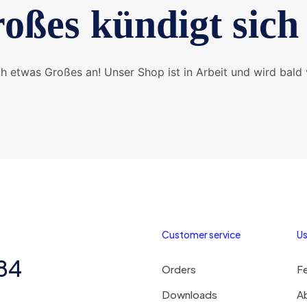
oßes kündigt sich
ch etwas Großes an! Unser Shop ist in Arbeit und wird bald v
Customer service
Us
284
Orders
F
Downloads
A