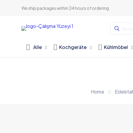
We ship packages within 24 hours of ordering
Alle
Kochgeräte
Kühlmöbel
Home
Edelsta