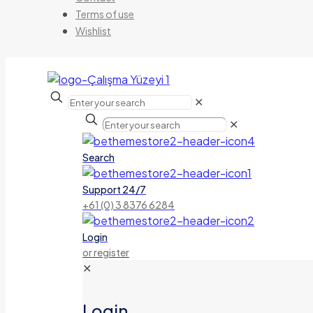
Terms of use
Wishlist
✕
✕
Search
Support 24/7
+61 (0) 3 8376 6284
Login
or register
✕
Login