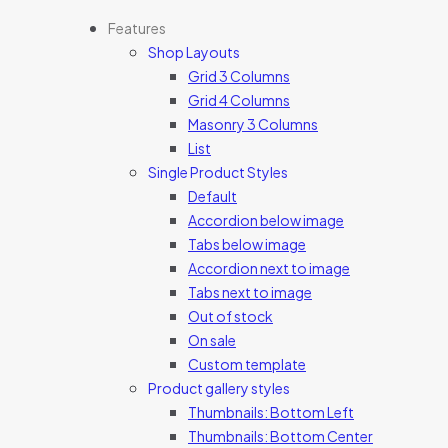
Features
Shop Layouts
Grid 3 Columns
Grid 4 Columns
Masonry 3 Columns
List
Single Product Styles
Default
Accordion below image
Tabs below image
Accordion next to image
Tabs next to image
Out of stock
On sale
Custom template
Product gallery styles
Thumbnails: Bottom Left
Thumbnails: Bottom Center