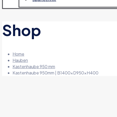
Shop
Home
Hauben
Kastenhaube 950 mm
Kastenhaube 950mm | B1400xD950xH400