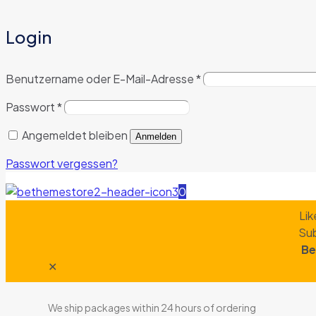
Login
Benutzername oder E-Mail-Adresse
*
Passwort
*
Angemeldet bleiben
Anmelden
Passwort vergessen?
0
Lik
Sub
Be
✕
We ship packages within 24 hours of ordering