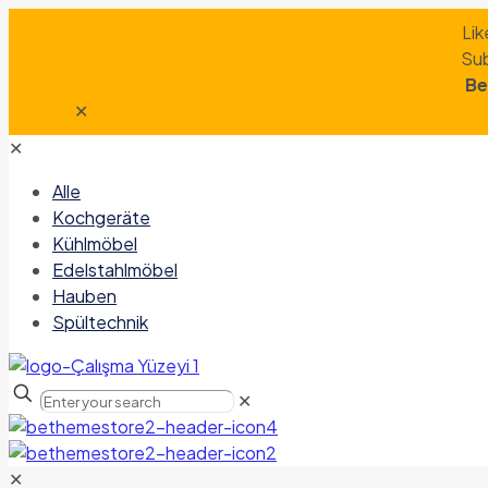
Lik
Sub
Be
✕
✕
Alle
Kochgeräte
Kühlmöbel
Edelstahlmöbel
Hauben
Spültechnik
✕
✕