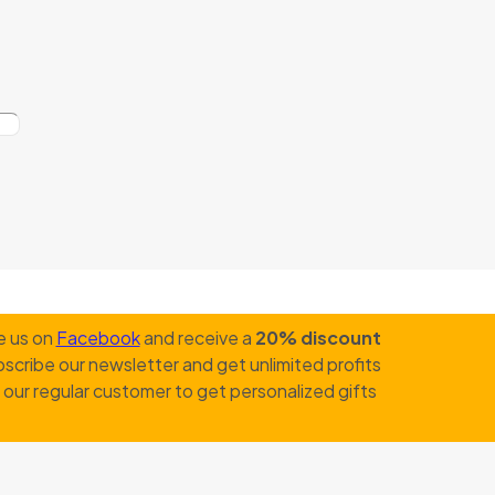
e us on
Facebook
and receive a
20% discount
scribe our newsletter and get unlimited profits
our regular customer to get personalized gifts