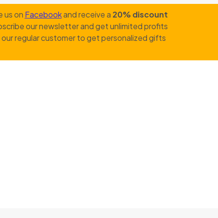
e us on
Facebook
and receive a
20% discount
scribe our newsletter and get unlimited profits
our regular customer to get personalized gifts