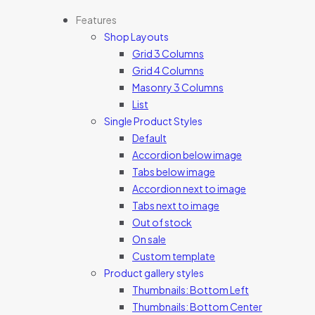
Features
Shop Layouts
Grid 3 Columns
Grid 4 Columns
Masonry 3 Columns
List
Single Product Styles
Default
Accordion below image
Tabs below image
Accordion next to image
Tabs next to image
Out of stock
On sale
Custom template
Product gallery styles
Thumbnails: Bottom Left
Thumbnails: Bottom Center