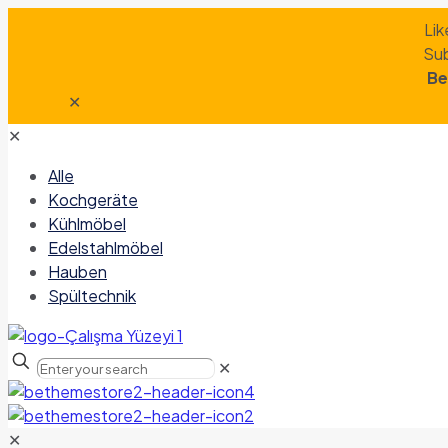
Lik
Sub
Be
✕
✕
Alle
Kochgeräte
Kühlmöbel
Edelstahlmöbel
Hauben
Spültechnik
✕
✕