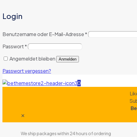
Login
Benutzername oder E-Mail-Adresse
*
Passwort
*
Angemeldet bleiben
Anmelden
Passwort vergessen?
0
Lik
Sub
Be
✕
We ship packages within 24 hours of ordering