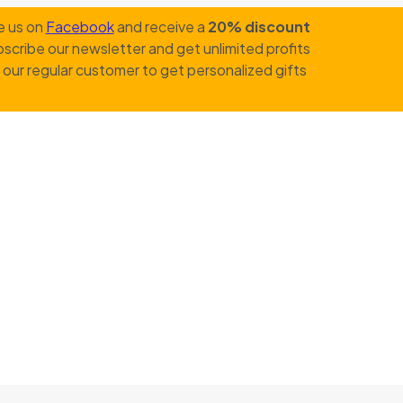
e us on
Facebook
and receive a
20% discount
scribe our newsletter and get unlimited profits
our regular customer to get personalized gifts