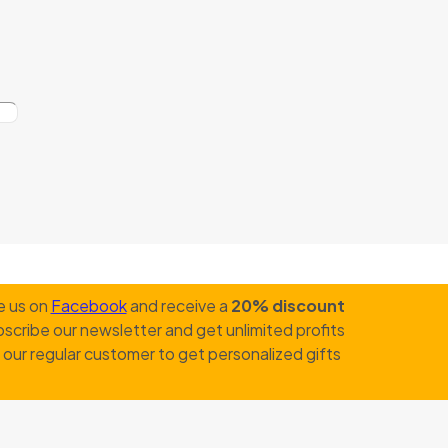
e us on
Facebook
and receive a
20% discount
scribe our newsletter and get unlimited profits
our regular customer to get personalized gifts