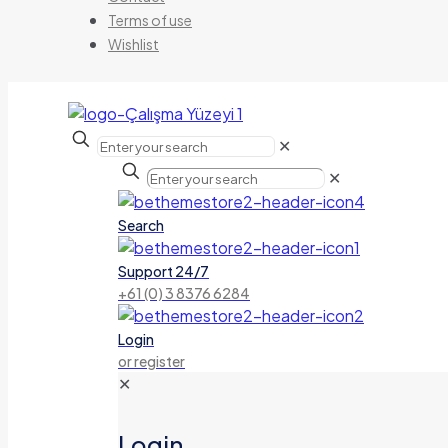
Terms of use
Wishlist
✕
✕
Search
Support 24/7
+61 (0) 3 8376 6284
Login
or register
✕
Login