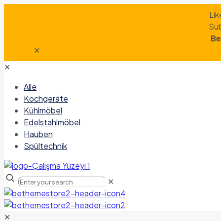
Lik
Sub
Be
✕
✕
Alle
Kochgeräte
Kühlmöbel
Edelstahlmöbel
Hauben
Spültechnik
✕
✕