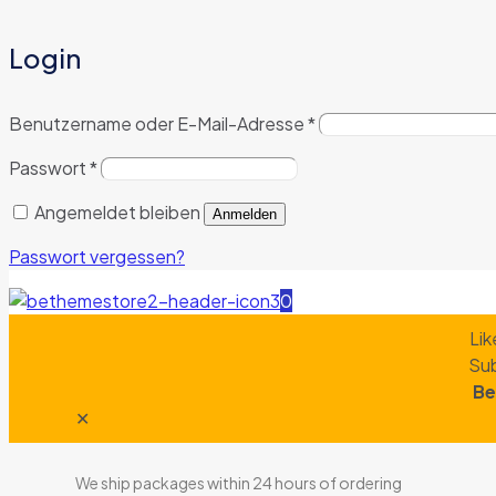
Login
Benutzername oder E-Mail-Adresse
*
Passwort
*
Angemeldet bleiben
Anmelden
Passwort vergessen?
0
Lik
Sub
Be
✕
We ship packages within 24 hours of ordering