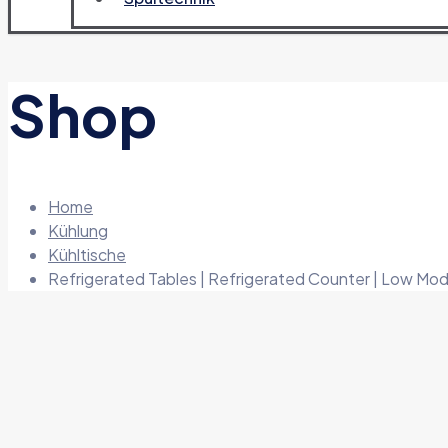
Shop
Home
Kühlung
Kühltische
Refrigerated Tables | Refrigerated Counter | Low Mo