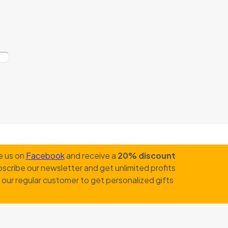
e us on
Facebook
and receive a
20% discount
scribe our newsletter and get unlimited profits
our regular customer to get personalized gifts