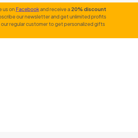
e us on
Facebook
and receive a
20% discount
scribe our newsletter and get unlimited profits
our regular customer to get personalized gifts