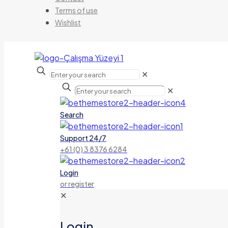
Terms of use
Wishlist
✕
✕
Search
Support 24/7
+61 (0) 3 8376 6284
Login
or register
✕
Login