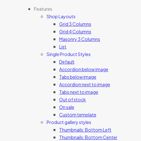
Features
Shop Layouts
Grid 3 Columns
Grid 4 Columns
Masonry 3 Columns
List
Single Product Styles
Default
Accordion below image
Tabs below image
Accordion next to image
Tabs next to image
Out of stock
On sale
Custom template
Product gallery styles
Thumbnails: Bottom Left
Thumbnails: Bottom Center