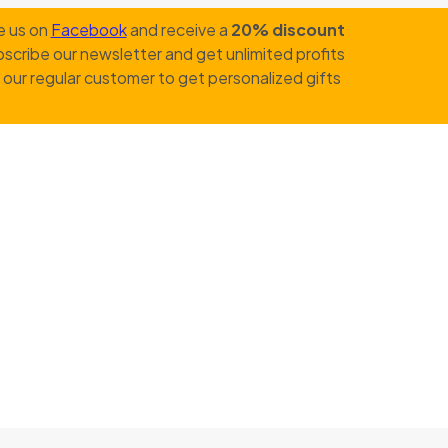
e us on
Facebook
and receive a
20% discount
scribe our newsletter and get unlimited profits
our regular customer to get personalized gifts