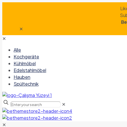
Lik
Sub
Be
✕
✕
Alle
Kochgeräte
Kühlmöbel
Edelstahlmöbel
Hauben
Spültechnik
✕
✕