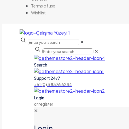
Terms of use
Wishlist
✕
✕
Search
Support 24/7
+61 (0) 3 8376 6284
Login
or register
✕
Login