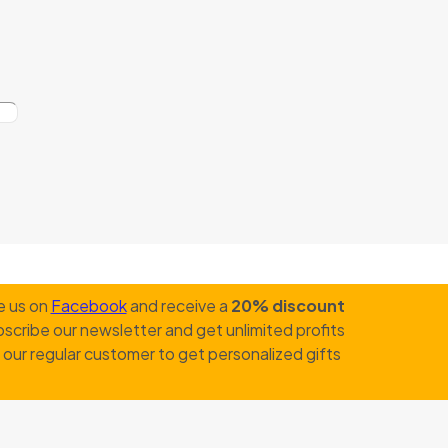
e us on
Facebook
and receive a
20% discount
scribe our newsletter and get unlimited profits
our regular customer to get personalized gifts