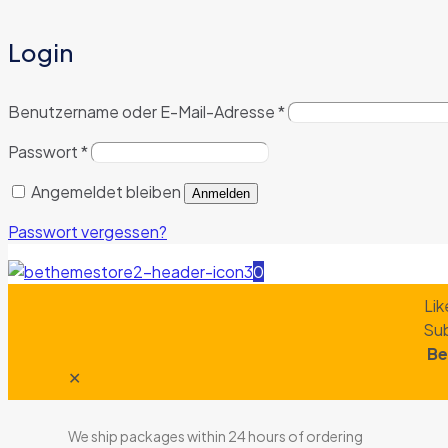
Login
Benutzername oder E-Mail-Adresse
*
Passwort
*
Angemeldet bleiben
Anmelden
Passwort vergessen?
0
Lik
Sub
Be
✕
We ship packages within 24 hours of ordering