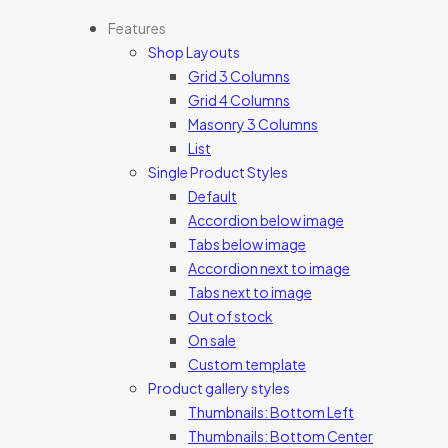
Features
Shop Layouts
Grid 3 Columns
Grid 4 Columns
Masonry 3 Columns
List
Single Product Styles
Default
Accordion below image
Tabs below image
Accordion next to image
Tabs next to image
Out of stock
On sale
Custom template
Product gallery styles
Thumbnails: Bottom Left
Thumbnails: Bottom Center