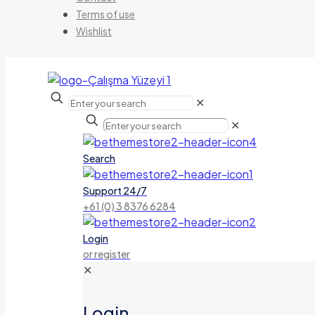
Terms of use
Wishlist
✕
✕
Search
Support 24/7
+61 (0) 3 8376 6284
Login
or register
✕
Login