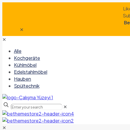
Lik
Sub
Be
✕
✕
Alle
Kochgeräte
Kühlmöbel
Edelstahlmöbel
Hauben
Spültechnik
✕
✕