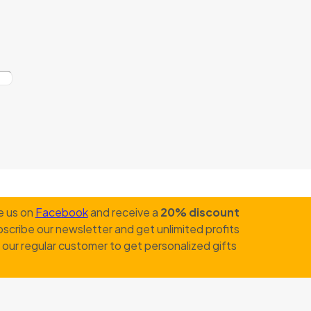
e us on
Facebook
and receive a
20% discount
scribe our newsletter and get unlimited profits
our regular customer to get personalized gifts