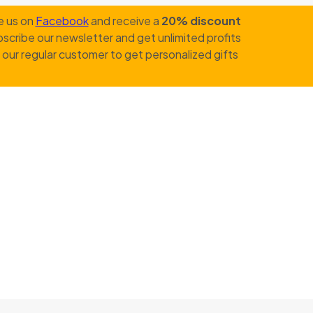
e us on
Facebook
and receive a
20% discount
scribe our newsletter and get unlimited profits
our regular customer to get personalized gifts