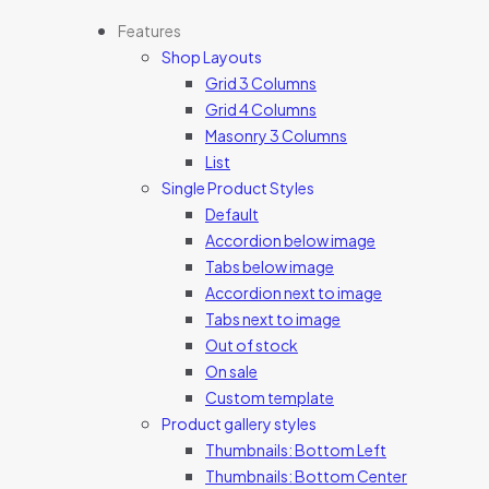
Features
Shop Layouts
Grid 3 Columns
Grid 4 Columns
Masonry 3 Columns
List
Single Product Styles
Default
Accordion below image
Tabs below image
Accordion next to image
Tabs next to image
Out of stock
On sale
Custom template
Product gallery styles
Thumbnails: Bottom Left
Thumbnails: Bottom Center