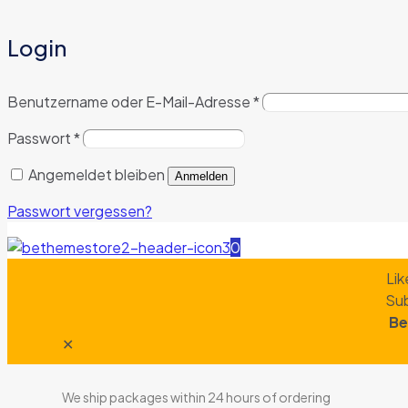
Login
Benutzername oder E-Mail-Adresse
*
Passwort
*
Angemeldet bleiben
Anmelden
Passwort vergessen?
0
Lik
Sub
Be
✕
We ship packages within 24 hours of ordering