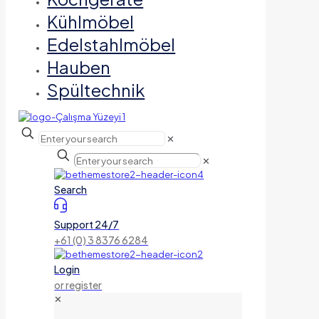
Kühlmöbel
Edelstahlmöbel
Hauben
Spültechnik
✕
✕
Search
Support 24/7
+61 (0) 3 8376 6284
Login
or register
✕