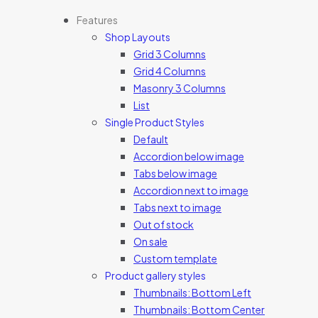
Features
Shop Layouts
Grid 3 Columns
Grid 4 Columns
Masonry 3 Columns
List
Single Product Styles
Default
Accordion below image
Tabs below image
Accordion next to image
Tabs next to image
Out of stock
On sale
Custom template
Product gallery styles
Thumbnails: Bottom Left
Thumbnails: Bottom Center