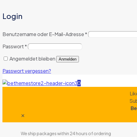
Login
Benutzername oder E-Mail-Adresse
*
Passwort
*
Angemeldet bleiben
Anmelden
Passwort vergessen?
0
Lik
Sub
Be
✕
We ship packages within 24 hours of ordering