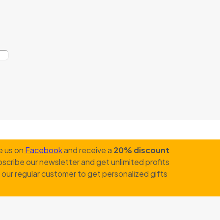
e us on
Facebook
and receive a
20% discount
scribe our newsletter and get unlimited profits
our regular customer to get personalized gifts