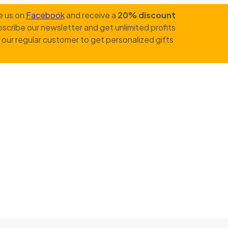
e us on
Facebook
and receive a
20% discount
scribe our newsletter and get unlimited profits
our regular customer to get personalized gifts