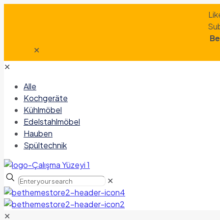
Lik
Sub
Be
✕
✕
Alle
Kochgeräte
Kühlmöbel
Edelstahlmöbel
Hauben
Spültechnik
✕
✕