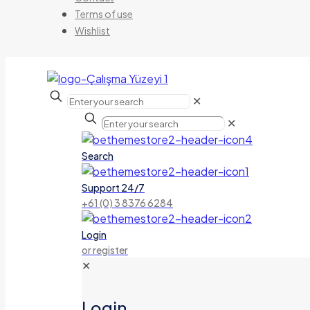
Terms of use
Wishlist
✕
✕
Search
Support 24/7
+61 (0) 3 8376 6284
Login
or register
✕
Login