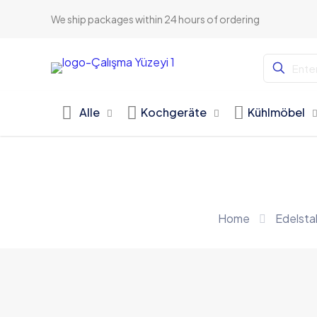
We ship packages within 24 hours of ordering
Alle
Kochgeräte
Kühlmöbel
Home
Edelsta