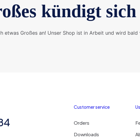
oßes kündigt sich
ch etwas Großes an! Unser Shop ist in Arbeit und wird bald v
Customer service
Us
284
Orders
F
Downloads
A