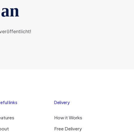
 an
eröffentlicht!
eful links
Delivery
eatures
How it Works
bout
Free Delivery