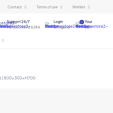
Contact
Terms of use
Wishlist
Support 24/7
Login
Your
0
+61 (0) 3 8376 6284
or register
cart
e) | 800x300xH700