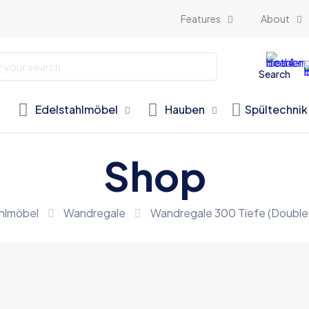
Features
About
Search
Edelstahlmöbel
Hauben
Spültechnik
Shop
hlmöbel
Wandregale
Wandregale 300 Tiefe (Doubl